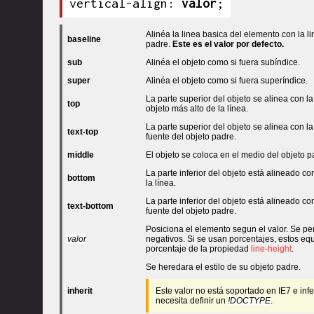
vertical-align: 
valor
;
Alinéa la linea basica del elemento con la 
baseline
padre.
Este es el valor por defecto.
sub
Alinéa el objeto como si fuera subíndice.
super
Alinéa el objeto como si fuera superíndice.
La parte superior del objeto se alinea con la
top
objeto más alto de la línea.
La parte superior del objeto se alinea con la
text-top
fuente del objeto padre.
middle
El objeto se coloca en el medio del objeto p
La parte inferior del objeto está alineado c
bottom
la línea.
La parte inferior del objeto está alineado con
text-bottom
fuente del objeto padre.
Posiciona el elemento segun el valor. Se pe
valor
negativos. Si se usan porcentajes, estos eq
porcentaje de la propiedad
line-height
.
Se heredara el estilo de su objeto padre.
inherit
Este valor no está soportado en IE7 e infe
necesita definir un
!DOCTYPE
.