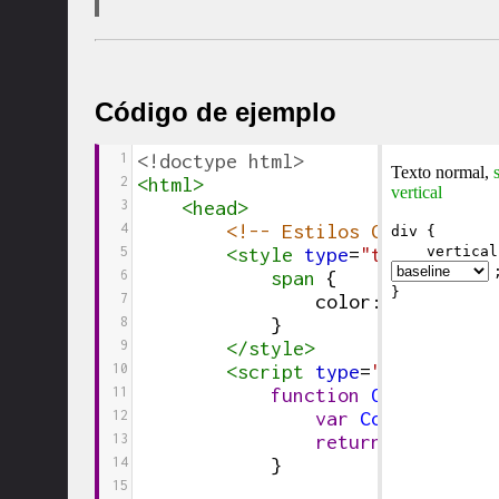
Código de ejemplo
1
<!doctype html>
2
<
html
>
3
<
head
>
4
<!-- Estilos CSS -->
5
<
style
type
=
"text/css"
>
6
span
 {
7
color
:
#090
;
8
}
9
</
style
>
10
<
script
type
=
"text/javas
11
function
ObtenerValo
12
var
Combo
=
docu
13
return
Combo
.
opt
14
}
15