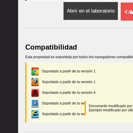
16
function
CambiarVA
()
17
document
.
getElem
Abrir en el laboratorio
18
}
19
</
script
>
20
</
head
>
21
<
body
>
22
<
div
><
p
>
Texto normal, 
<
s
Compatibilidad
23
<
code
>
div {
</
code
><
br
/>
24
<
code
>
&nbsp;
&nbsp;
 vert
Esta propiedad es soportada por todos los navegadores compatib
25
<
select
id
=
'DivVA'
onCha
Soportado a partir de la versión 1
Soportado a partir de la versión 1
Soportado a partir de la versión 4
Soportado a partir de la versión 1
Documento modificado por 
Ejemplo modificado por últi
Soportado a partir de la versión 4