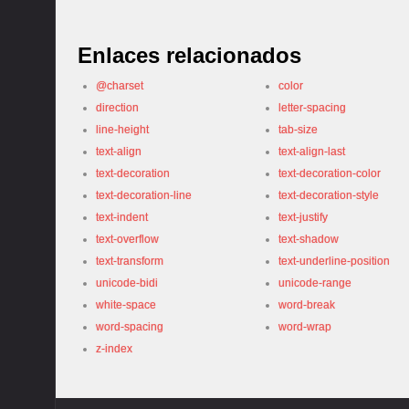
Enlaces relacionados
@charset
color
direction
letter-spacing
line-height
tab-size
text-align
text-align-last
text-decoration
text-decoration-color
text-decoration-line
text-decoration-style
text-indent
text-justify
text-overflow
text-shadow
text-transform
text-underline-position
unicode-bidi
unicode-range
white-space
word-break
word-spacing
word-wrap
z-index