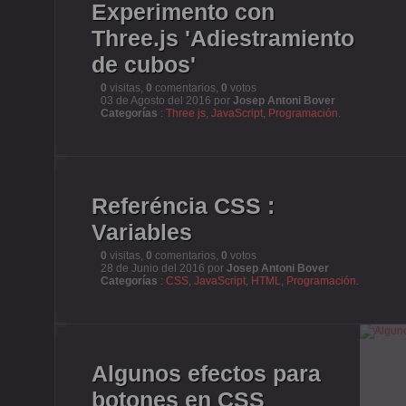
Experimento con
Three.js 'Adiestramiento
de cubos'
0
visitas,
0
comentarios,
0
votos
03 de Agosto del 2016 por
Josep Antoni Bover
Categorías
:
Three js
,
JavaScript
,
Programación
.
Referéncia CSS :
Variables
0
visitas,
0
comentarios,
0
votos
28 de Junio del 2016 por
Josep Antoni Bover
Categorías
:
CSS
,
JavaScript
,
HTML
,
Programación
.
Algunos efectos para
botones en CSS