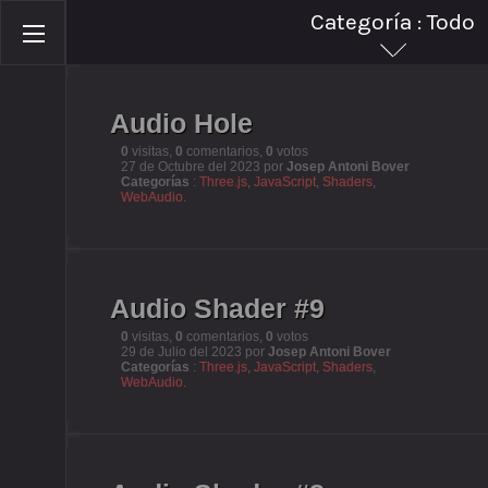
Categoría : Todo
Todo
C y C++
JavaScript
JQuery
Audio Hole
CSS
PHP
0
visitas,
0
comentarios,
0
votos
27 de Octubre del 2023 por
Josep Antoni Bover
Categorías
:
Three.js
,
JavaScript
,
Shaders
,
HTML
Responsive
WebAudio
.
SQL
Programació
Servidores
.htaccess
Windows
Linux
Audio Shader #9
Google app scripts
Google api
0
visitas,
0
comentarios,
0
votos
29 de Julio del 2023 por
Josep Antoni Bover
Categorías
:
Three.js
,
JavaScript
,
Shaders
,
Three js
Canvas 2D
WebAudio
.
Shaders
WebAudio