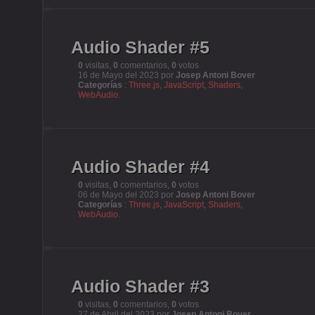
Audio Shader #5
0
visitas,
0
comentarios,
0
votos
16 de Mayo del 2023 por
Josep Antoni Bover
Categorías
:
Three.js
,
JavaScript
,
Shaders
,
WebAudio
.
Audio Shader #4
0
visitas,
0
comentarios,
0
votos
06 de Mayo del 2023 por
Josep Antoni Bover
Categorías
:
Three.js
,
JavaScript
,
Shaders
,
WebAudio
.
Audio Shader #3
0
visitas,
0
comentarios,
0
votos
27 de Abril del 2023 por
Josep Antoni Bover