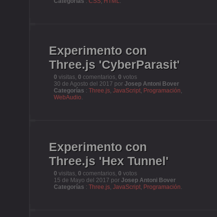
Categorías
:
CSS
,
HTML
.
Experimento con
Three.js 'CyberParasit'
0
visitas,
0
comentarios,
0
votos
30 de Agosto del 2017 por
Josep Antoni Bover
Categorías
:
Three.js
,
JavaScript
,
Programación
,
WebAudio
.
Experimento con
Three.js 'Hex Tunnel'
0
visitas,
0
comentarios,
0
votos
15 de Mayo del 2017 por
Josep Antoni Bover
Categorías
:
Three.js
,
JavaScript
,
Programación
.