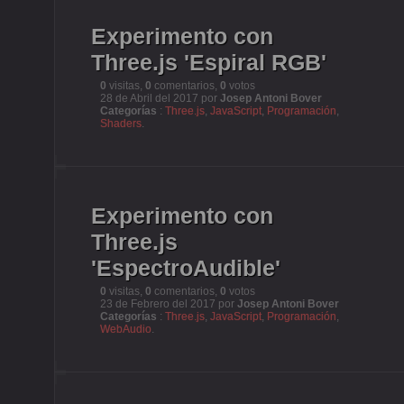
Experimento con
Three.js 'Espiral RGB'
0
visitas,
0
comentarios,
0
votos
28 de Abril del 2017 por
Josep Antoni Bover
Categorías
:
Three.js
,
JavaScript
,
Programación
,
Shaders
.
Experimento con
Three.js
'EspectroAudible'
0
visitas,
0
comentarios,
0
votos
23 de Febrero del 2017 por
Josep Antoni Bover
Categorías
:
Three.js
,
JavaScript
,
Programación
,
WebAudio
.