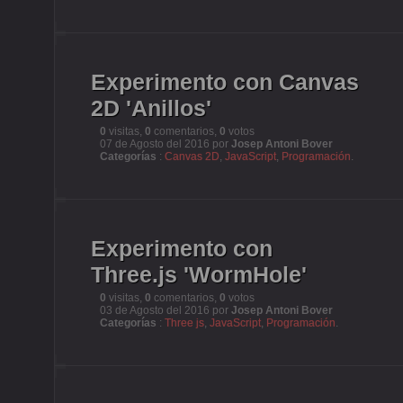
Experimento con Canvas
2D 'Anillos'
0
visitas,
0
comentarios,
0
votos
07 de Agosto del 2016 por
Josep Antoni Bover
Categorías
:
Canvas 2D
,
JavaScript
,
Programación
.
Experimento con
Three.js 'WormHole'
0
visitas,
0
comentarios,
0
votos
03 de Agosto del 2016 por
Josep Antoni Bover
Categorías
:
Three js
,
JavaScript
,
Programación
.