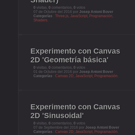
0
visitas,
0
comentarios,
0
votos
07 de Octubre del 2016 por
Josep Antoni Bover
Categorías
:
Three.js
,
JavaScript
,
Programación
,
Shaders
.
Experimento con Canvas
2D 'Geometría básica'
0
visitas,
0
comentarios,
0
votos
01 de Octubre del 2016 por
Josep Antoni Bover
Categorías
:
Canvas 2D
,
JavaScript
,
Programación
.
Experimento con Canvas
2D 'Sinusoidal'
0
visitas,
0
comentarios,
0
votos
07 de Septiembre del 2016 por
Josep Antoni Bover
Categorías
:
Canvas 2D
,
JavaScript
,
Programación
.