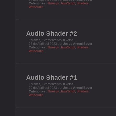
Categorías
:
Three.js
,
JavaScript
,
Shaders
,
WebAudio
.
Audio Shader #2
0
visitas,
0
comentarios,
0
votos
26 de Abril del 2023 por
Josep Antoni Bover
Categorías
:
Three.js
,
JavaScript
,
Shaders
,
WebAudio
.
Audio Shader #1
0
visitas,
0
comentarios,
0
votos
20 de Abril del 2023 por
Josep Antoni Bover
Categorías
:
Three.js
,
JavaScript
,
Shaders
,
WebAudio
.