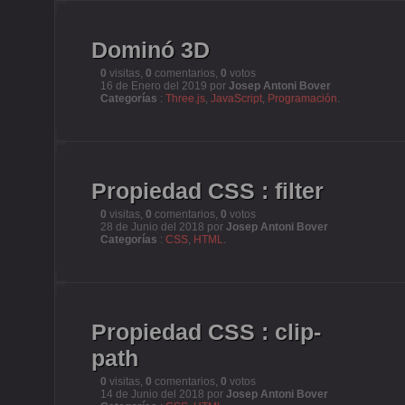
Dominó 3D
0
visitas,
0
comentarios,
0
votos
16 de Enero del 2019 por
Josep Antoni Bover
Categorías
:
Three.js
,
JavaScript
,
Programación
.
Propiedad CSS : filter
0
visitas,
0
comentarios,
0
votos
28 de Junio del 2018 por
Josep Antoni Bover
Categorías
:
CSS
,
HTML
.
Propiedad CSS : clip-
path
0
visitas,
0
comentarios,
0
votos
14 de Junio del 2018 por
Josep Antoni Bover