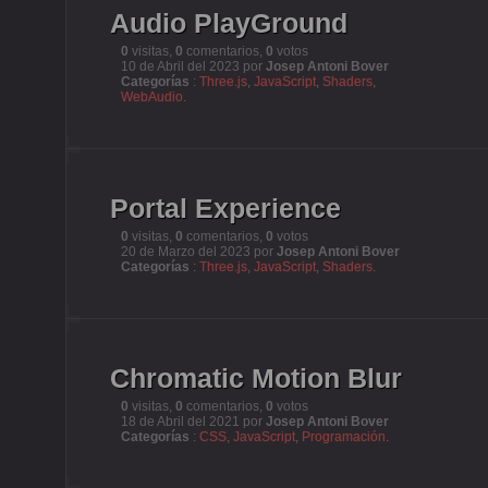
Audio PlayGround
0
visitas,
0
comentarios,
0
votos
10 de Abril del 2023 por
Josep Antoni Bover
Categorías
:
Three.js
,
JavaScript
,
Shaders
,
WebAudio
.
Portal Experience
0
visitas,
0
comentarios,
0
votos
20 de Marzo del 2023 por
Josep Antoni Bover
Categorías
:
Three.js
,
JavaScript
,
Shaders
.
Chromatic Motion Blur
0
visitas,
0
comentarios,
0
votos
18 de Abril del 2021 por
Josep Antoni Bover
Categorías
:
CSS
,
JavaScript
,
Programación
.