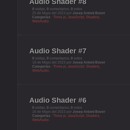
Audio Shader #8
0
visitas,
0
comentarios,
0
votos
25 de Mayo del 2023 por
Josep Antoni Bover
Categorías
:
Three.js
,
JavaScript
,
Shaders
,
WebAudio
.
Audio Shader #7
0
visitas,
0
comentarios,
0
votos
16 de Mayo del 2023 por
Josep Antoni Bover
Categorías
:
Three.js
,
JavaScript
,
Shaders
,
WebAudio
.
Audio Shader #6
0
visitas,
0
comentarios,
0
votos
16 de Mayo del 2023 por
Josep Antoni Bover
Categorías
:
Three.js
,
JavaScript
,
Shaders
,
WebAudio
.