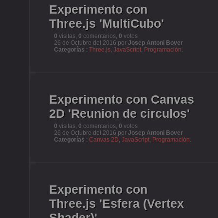
Experimento con
Three.js 'MultiCubo'
0
visitas,
0
comentarios,
0
votos
26 de Octubre del 2016 por
Josep Antoni Bover
Categorías
:
Three.js
,
JavaScript
,
Programación
.
Experimento con Canvas
2D 'Reunion de circulos'
0
visitas,
0
comentarios,
0
votos
26 de Octubre del 2016 por
Josep Antoni Bover
Categorías
:
Canvas 2D
,
JavaScript
,
Programación
.
Experimento con
Three.js 'Esfera (Vertex
Shader)'