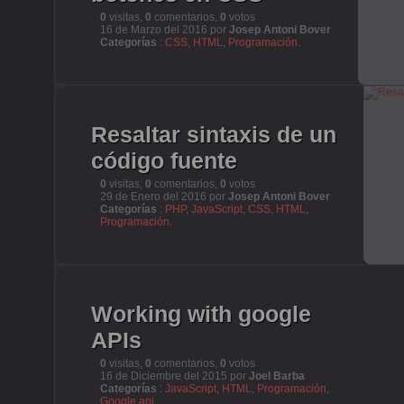
0
visitas,
0
comentarios,
0
votos
16 de Marzo del 2016 por
Josep Antoni Bover
Categorías
:
CSS
,
HTML
,
Programación
.
Resaltar sintaxis de un
código fuente
0
visitas,
0
comentarios,
0
votos
29 de Enero del 2016 por
Josep Antoni Bover
Categorías
:
PHP
,
JavaScript
,
CSS
,
HTML
,
Programación
.
Working with google
APIs
0
visitas,
0
comentarios,
0
votos
16 de Diciembre del 2015 por
Joel Barba
Categorías
:
JavaScript
,
HTML
,
Programación
,
Google api
.